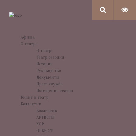
Афиша
О театре
О театре
Театр сегодня
История
Руководство
Документы
Пресс-служба
Посещение театра
Визит в театр
Коллектив
Коллектив
АРТИСТЫ
ХОР
ОРКЕСТР