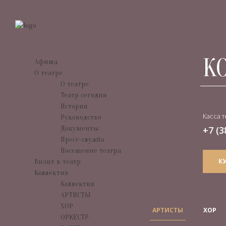
К
Афиша
О театре
О театре
Театр сегодня
История
Касса т
Руководство
Документы
+7 (3
Пресс-служба
Посещение театра
К
Визит в театр
Коллектив
Коллектив
АРТИСТЫ
ХОР
АРТИСТЫ
ХОР
ОРКЕСТР