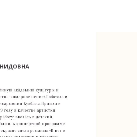
ОНИДОВНА
венную академию культуры и
ртно-камерное пение».Работала в
илармонии Кузбасса.Пришла в
9 году в качестве артистки
работу: ввелась в детский
 Мыши, в концертной программе
екрасно спела романсы «И нет в