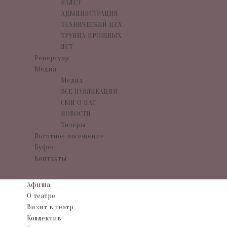
БАЛЕТ
АДМИНИСТРАЦИЯ
ТЕХНИЧЕСКИЙ ЦЕХ
ТРУППА ПРОШЛЫХ
ЛЕТ
Репертуар
Медиа
Медиа
ВСЕ ПУБЛИКАЦИИ
СМИ О НАС
НОВОСТИ
Тизеры
Льготное посещение
Буфет
Контакты
Афиша
О театре
Визит в театр
Коллектив